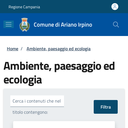
Salta al contenuto principale
Skip to footer content
Regione Campania
Comune di Ariano Irpino
Briciole di pane
Home
/
Ambiente, paesaggio ed ecologia
Ambiente, paesaggio ed
ecologia
Cerca i contenuti che nel
titolo contengono: