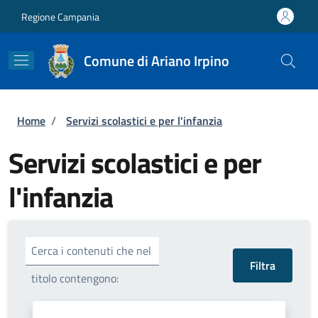
Salta al contenuto principale
Skip to footer content
Regione Campania
Comune di Ariano Irpino
Briciole di pane
Home
/
Servizi scolastici e per l'infanzia
Servizi scolastici e per
l'infanzia
Cerca i contenuti che nel
titolo contengono: