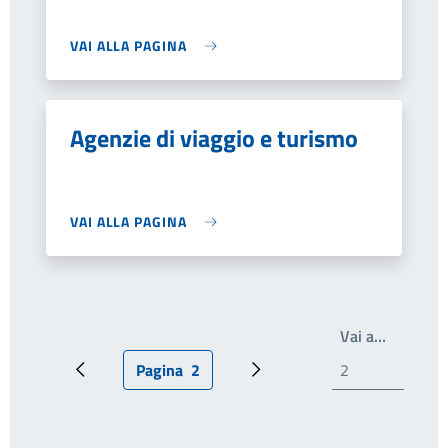
VAI ALLA PAGINA
Agenzie di viaggio e turismo
VAI ALLA PAGINA
Write th
Vai a…
Pagina
2
Pagina precedente
Pagina attuale
Prossima pagina