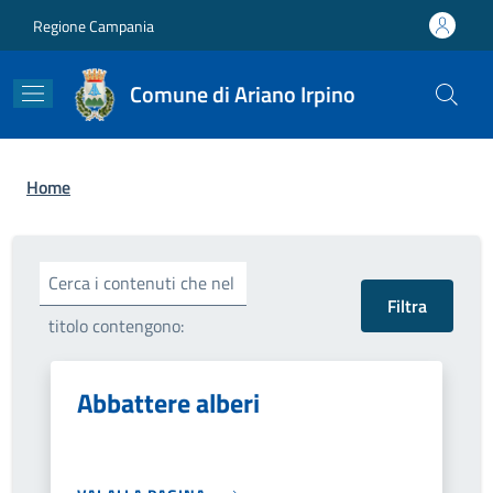
Salta al contenuto principale
Skip to footer content
Regione Campania
Comune di Ariano Irpino
Briciole di pane
Home
Cerca i contenuti che nel
titolo contengono:
Abbattere alberi