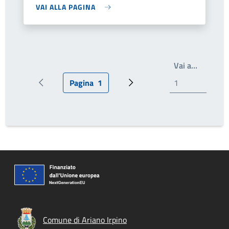
VAI ALLA PAGINA
Write th
Vai a…
Pagina
1
Pagina precedente
Pagina attuale
Prossima pagina
Comune di Ariano Irpino