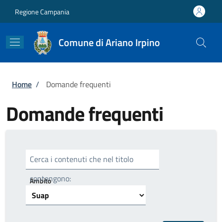
Salta al contenuto principale
Skip to footer content
Regione Campania
Comune di Ariano Irpino
Briciole di pane
Home
/
Domande frequenti
Domande frequenti
Cerca i contenuti che nel titolo
contengono:
Ambito