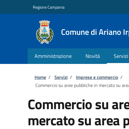
Salta al contenuto principale
Skip to footer content
Regione Campania
Comune di Ariano Ir
Amministrazione
Novità
Servizi
Briciole di pane
Home
/
Servizi
/
Imprese e commercio
/
Commercio su aree pubbliche in mercato su area
Commercio su are
mercato su area p