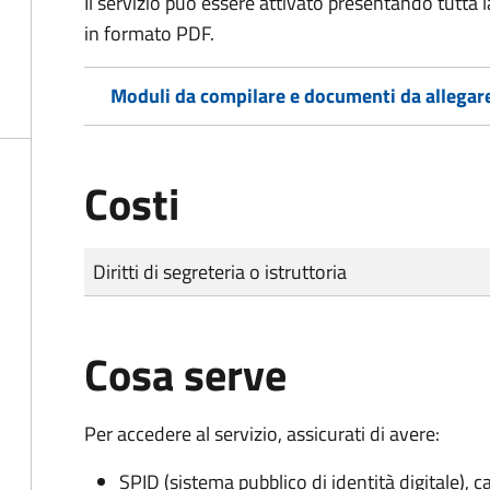
Il servizio può essere attivato presentando tutta
in formato PDF.
Moduli da compilare e documenti da allegar
Costi
Tipo di pagamento
Importo
Diritti di segreteria o istruttoria
Cosa serve
Per accedere al servizio, assicurati di avere:
SPID (sistema pubblico di identità digitale), ca