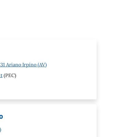
1 Ariano Irpino (AV)
it
(PEC)
o
)