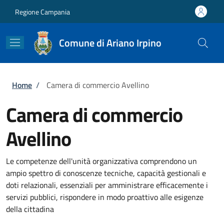
Salta al contenuto principale
Skip to footer content
Regione Campania
Comune di Ariano Irpino
Briciole di pane
Home
/
Camera di commercio Avellino
Camera di commercio
Avellino
Le competenze dell'unità organizzativa comprendono un
ampio spettro di conoscenze tecniche, capacità gestionali e
doti relazionali, essenziali per amministrare efficacemente i
servizi pubblici, rispondere in modo proattivo alle esigenze
della cittadina