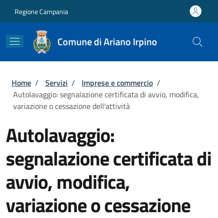
Salta al contenuto principale
Skip to footer content
Regione Campania
Comune di Ariano Irpino
Briciole di pane
Home
/
Servizi
/
Imprese e commercio
/
Autolavaggio: segnalazione certificata di avvio, modifica,
variazione o cessazione dell'attività
Autolavaggio:
segnalazione certificata di
avvio, modifica,
variazione o cessazione