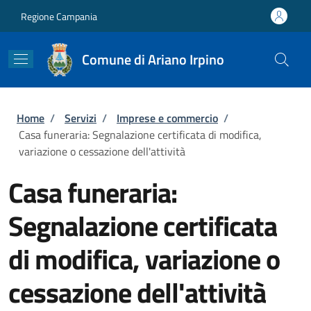
Salta al contenuto principale
Skip to footer content
Regione Campania
Comune di Ariano Irpino
Briciole di pane
Home
/
Servizi
/
Imprese e commercio
/
Casa funeraria: Segnalazione certificata di modifica,
variazione o cessazione dell'attività
Casa funeraria:
Segnalazione certificata
di modifica, variazione o
cessazione dell'attività