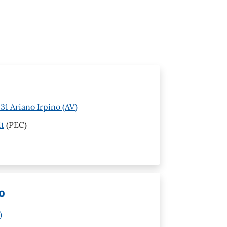
1 Ariano Irpino (AV)
it
(PEC)
o
)