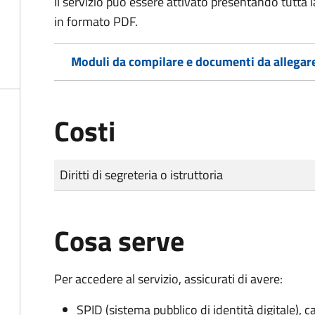
Il servizio può essere attivato presentando tutta
in formato PDF.
Moduli da compilare e documenti da allegar
Costi
Tipo di pagamento
Importo
Diritti di segreteria o istruttoria
Cosa serve
Per accedere al servizio, assicurati di avere:
SPID (sistema pubblico di identità digitale), ca