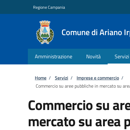
Salta al contenuto principale
Skip to footer content
Regione Campania
Comune di Ariano Ir
Amministrazione
Novità
Servizi
Briciole di pane
Home
/
Servizi
/
Imprese e commercio
/
Commercio su aree pubbliche in mercato su area
Commercio su are
mercato su area p