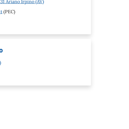
1 Ariano Irpino (AV)
it
(PEC)
o
)