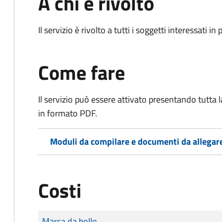
A chi è rivolto
Il servizio è rivolto a tutti i soggetti interessati in
Come fare
Il servizio può essere attivato presentando tutta
in formato PDF.
Moduli da compilare e documenti da allegar
Costi
Tipo di pagamento
Importo
Marca da bollo