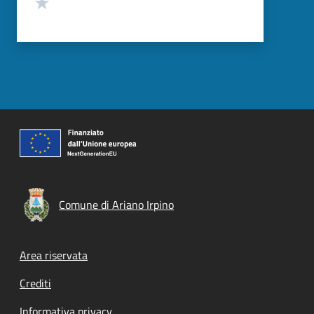
Valuta 1 stelle su 5
Comune di Ariano Irpino
Footer menu
Area riservata
Crediti
Informativa privacy