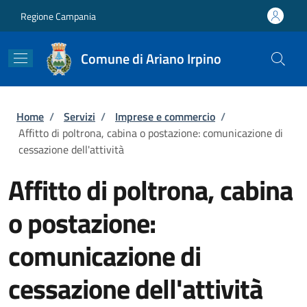
Salta al contenuto principale
Skip to footer content
Regione Campania
Comune di Ariano Irpino
Briciole di pane
Home
/
Servizi
/
Imprese e commercio
/
Affitto di poltrona, cabina o postazione: comunicazione di
cessazione dell'attività
Affitto di poltrona, cabina
o postazione:
comunicazione di
cessazione dell'attività