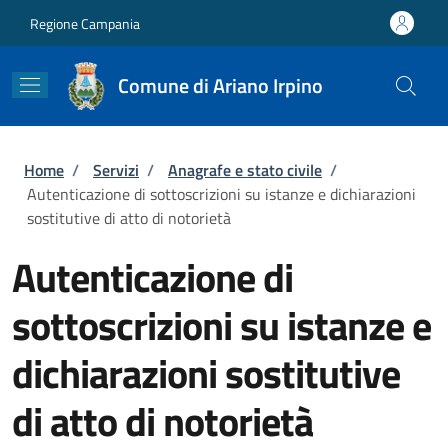
Salta al contenuto principale
Skip to footer content
Regione Campania
Comune di Ariano Irpino
Briciole di pane
Home
/
Servizi
/
Anagrafe e stato civile
/
Autenticazione di sottoscrizioni su istanze e dichiarazioni
sostitutive di atto di notorietà
Autenticazione di
sottoscrizioni su istanze e
dichiarazioni sostitutive
di atto di notorietà