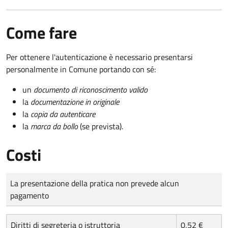
Come fare
Per ottenere l'autenticazione è necessario presentarsi
personalmente in Comune portando con sé:
un
documento di riconoscimento valido
la
documentazione in originale
la
copia da autenticare
la
marca da bollo
(se prevista).
Costi
Tipo di pagamento
Importo
La presentazione della pratica non prevede alcun
pagamento
Diritti di segreteria o istruttoria
0,52 €