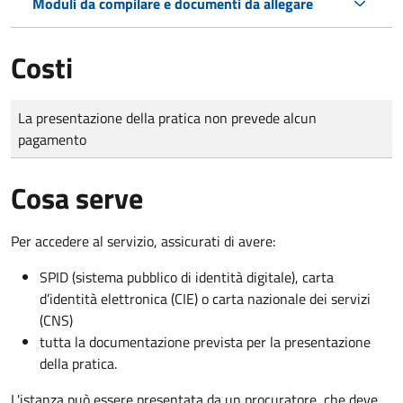
Moduli da compilare e documenti da allegare
Costi
Tipo di pagamento
Importo
La presentazione della pratica non prevede alcun
pagamento
Cosa serve
Per accedere al servizio, assicurati di avere:
SPID (sistema pubblico di identità digitale), carta
d’identità elettronica (CIE) o carta nazionale dei servizi
(CNS)
tutta la documentazione prevista per la presentazione
della pratica.
L'istanza può essere presentata da un procuratore, che deve