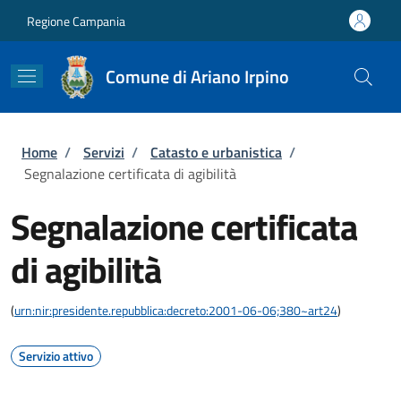
Salta al contenuto principale
Skip to footer content
Regione Campania
Comune di Ariano Irpino
Briciole di pane
Home
/
Servizi
/
Catasto e urbanistica
/
Segnalazione certificata di agibilità
Segnalazione certificata
di agibilità
(
urn:nir:presidente.repubblica:decreto:2001-06-06;380~art24
)
Servizio attivo