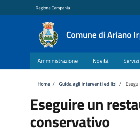
Salta al contenuto principale
Skip to footer content
Regione Campania
Comune di Ariano Ir
Amministrazione
Novità
Servizi
Briciole di pane
Home
/
Guida agli interventi edilizi
/
Esegui
Eseguire un rest
conservativo