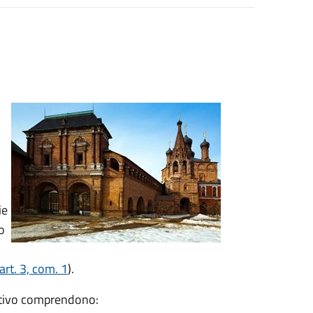
ie
o
rt. 3, com. 1
).
vativo comprendono: