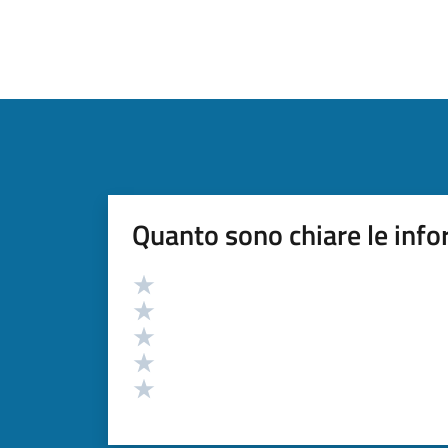
Quanto sono chiare le info
Valutazione
Valuta 5 stelle su 5
Valuta 4 stelle su 5
Valuta 3 stelle su 5
Valuta 2 stelle su 5
Valuta 1 stelle su 5