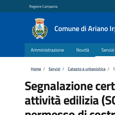
Salta al contenuto principale
Skip to footer content
Regione Campania
Comune di Ariano Ir
Amministrazione
Novità
Servizi
Briciole di pane
Home
/
Servizi
/
Catasto e urbanistica
/
S
Segnalazione certi
attività edilizia (
permesso di costr