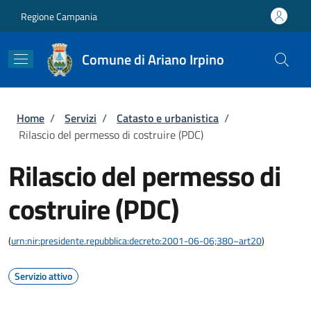
Salta al contenuto principale
Skip to footer content
Regione Campania
Comune di Ariano Irpino
Briciole di pane
Home
/
Servizi
/
Catasto e urbanistica
/
Rilascio del permesso di costruire (PDC)
Rilascio del permesso di
costruire (PDC)
(
urn:nir:presidente.repubblica:decreto:2001-06-06;380~art20
)
Servizio attivo