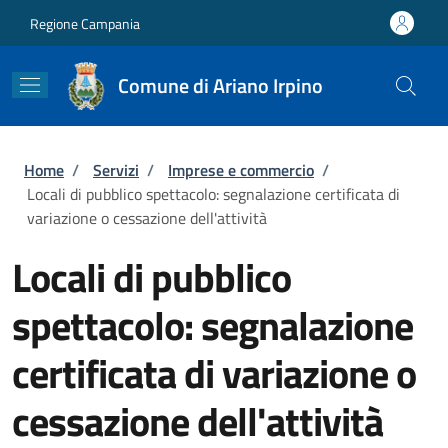
Salta al contenuto principale
Skip to footer content
Regione Campania
Comune di Ariano Irpino
Briciole di pane
Home
/
Servizi
/
Imprese e commercio
/
Locali di pubblico spettacolo: segnalazione certificata di
variazione o cessazione dell'attività
Locali di pubblico
spettacolo: segnalazione
certificata di variazione o
cessazione dell'attività