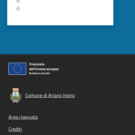
Valuta 1 stelle su 5
Comune di Ariano Irpino
Footer menu
Area riservata
Crediti