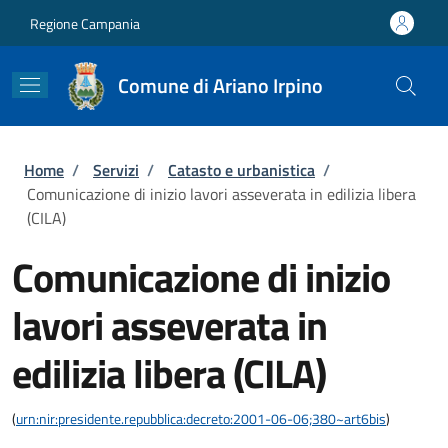
Salta al contenuto principale
Skip to footer content
Regione Campania
Comune di Ariano Irpino
Briciole di pane
Home
/
Servizi
/
Catasto e urbanistica
/
Comunicazione di inizio lavori asseverata in edilizia libera
(CILA)
Comunicazione di inizio
lavori asseverata in
edilizia libera (CILA)
(
urn:nir:presidente.repubblica:decreto:2001-06-06;380~art6bis
)