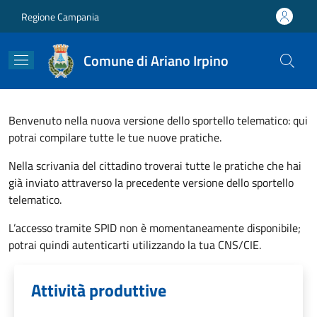
Salta al contenuto principale
Skip to footer content
Regione Campania
Comune di Ariano Irpino
Benvenuto nella nuova versione dello sportello telematico: qui
potrai compilare tutte le tue nuove pratiche.
Nella scrivania del cittadino troverai tutte le pratiche che hai
già inviato attraverso la precedente versione dello sportello
telematico.
L’accesso tramite SPID non è momentaneamente disponibile;
potrai quindi autenticarti utilizzando la tua CNS/CIE.
Attività produttive